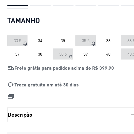
TAMANHO
33.5
34
35
35.5
36
36.
37
38
38.5
39
40
40.
Frete grátis para pedidos acima de
R$ 399,90
Troca gratuita em até 30 dias
Descrição