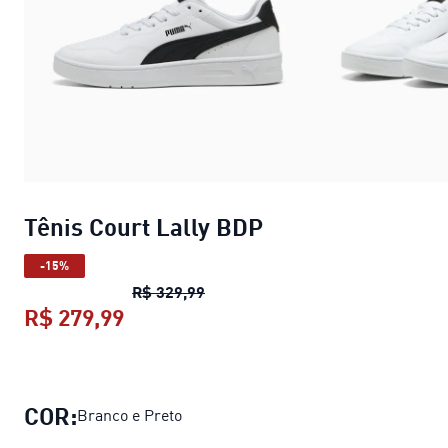
Tênis Court Lally BDP
-15%
Tênis Court Lally BDP
preço origi
R$ 329,99
R$ 279,99
Tênis Court Lally BDP
preço atual R
COR:
Branco e Preto