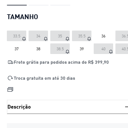
TAMANHO
33.5
34
35
35.5
36
36.
37
38
38.5
39
40
40.
Frete grátis para pedidos acima de
R$ 399,90
Troca gratuita em até 30 dias
Descrição