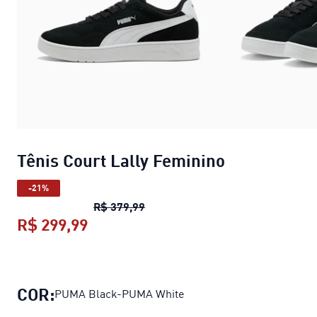
Tênis Court Lally Feminino
-21%
Tênis Court Lally Feminino
preço 
R$ 379,99
R$ 299,99
Tênis Court Lally Feminino
preço at
COR:
PUMA Black-PUMA White