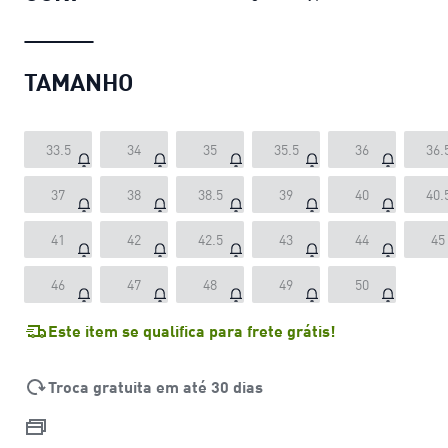
TAMANHO
33.5
34
35
35.5
36
36.
37
38
38.5
39
40
40.
41
42
42.5
43
44
45
46
47
48
49
50
Este item se qualifica para frete grátis!
Troca gratuita em até 30 dias