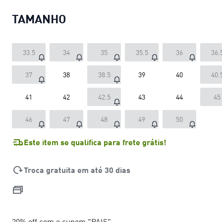
TAMANHO
33.5
34
35
35.5
36
36.
37
38
38.5
39
40
40.
41
42
42.5
43
44
45
46
47
48
49
50
Este item se qualifica para frete grátis!
Troca gratuita em até 30 dias
20% off com o cupom "PAIS"