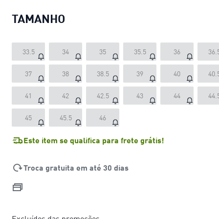
TAMANHO
33.5
34
35
35.5
36
36.
37
38
38.5
39
40
40.
41
42
42.5
43
44
44.
45
45.5
46
Este item se qualifica para frete grátis!
Troca gratuita em até 30 dias
Excluídos das promoções