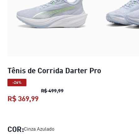
Tênis de Corrida Darter Pro
-26%
Tênis de Corrida Darter Pro
preço
R$ 499,99
R$ 369,99
Tênis de Corrida Darter Pro
preço a
COR:
Cinza Azulado