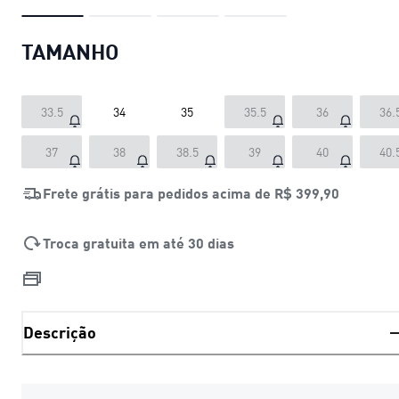
TAMANHO
33.5
34
35
35.5
36
36.
37
38
38.5
39
40
40.
Frete grátis para pedidos acima de
R$ 399,90
Troca gratuita em até 30 dias
Descrição