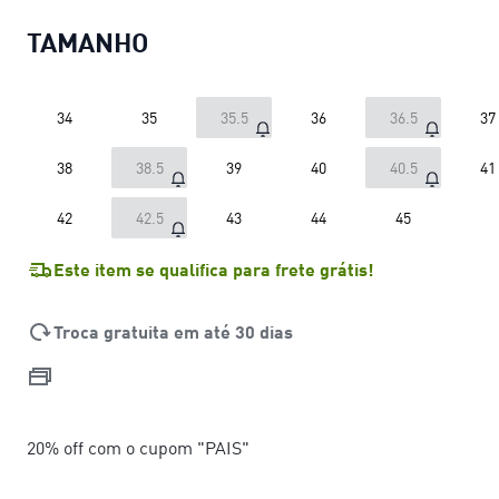
TAMANHO
34
35
35.5
36
36.5
37
38
38.5
39
40
40.5
41
42
42.5
43
44
45
Este item se qualifica para frete grátis!
Troca gratuita em até 30 dias
20% off com o cupom "PAIS"