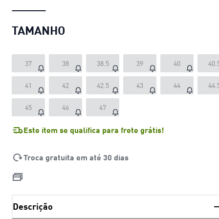
TAMANHO
37
38
38.5
39
40
40.
41
42
42.5
43
44
44.
45
46
47
Este item se qualifica para frete grátis!
Troca gratuita em até 30 dias
Descrição