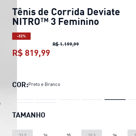
Tênis de Corrida Deviate
NITRO™ 3 Feminino
-32%
Tênis de Corrida Deviate
R$ 1.199,99
R$ 819,99
Tênis de Corrida Deviate
COR:
Preto e Branco
TAMANHO
33.5
34
35
35.5
36
3