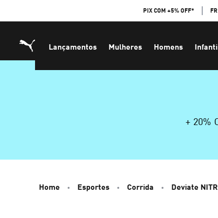
Skip
PIX COM +5% OFF*
FR
to
Content
Lançamentos
Mulheres
Homens
Infanti
+ 20%
Home
Esportes
Corrida
Deviate NIT