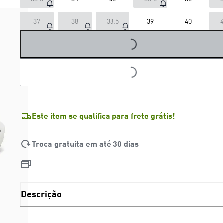
37
38
38.5
39
40
4
LOADING...
LOADING...
Este item se qualifica para frete grátis!
Troca gratuita em até 30 dias
Descrição