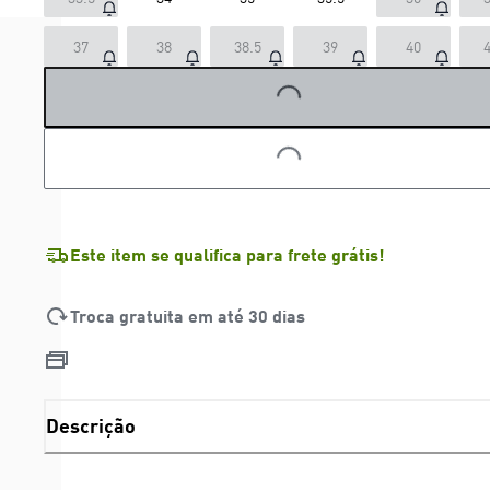
37
38
38.5
39
40
4
LOADING...
LOADING...
Este item se qualifica para frete grátis!
Troca gratuita em até 30 dias
Descrição