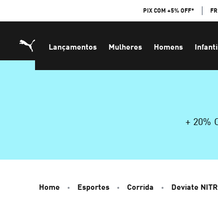
Skip
PIX COM +5% OFF*
FR
to
Content
Lançamentos
Mulheres
Homens
Infanti
+ 20%
Home
Esportes
Corrida
Deviate NIT