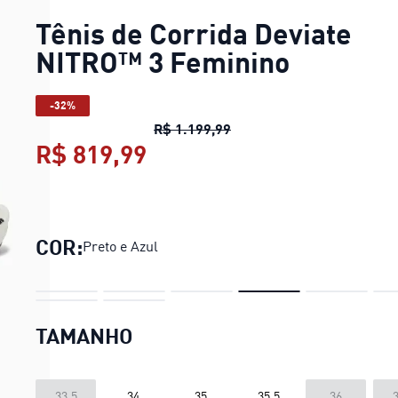
Tênis de Corrida Deviate
NITRO™ 3 Feminino
-32%
Tênis de Corrida Deviate
R$ 1.199,99
R$ 819,99
Tênis de Corrida Deviate
COR:
Preto e Azul
TAMANHO
33.5
34
35
35.5
36
3