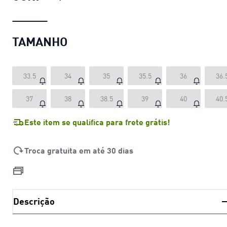
TAMANHO
33.5
34
35
35.5
36
36.
37
38
38.5
39
40
40.
Este item se qualifica para frete grátis!
Troca gratuita em até 30 dias
Descrição