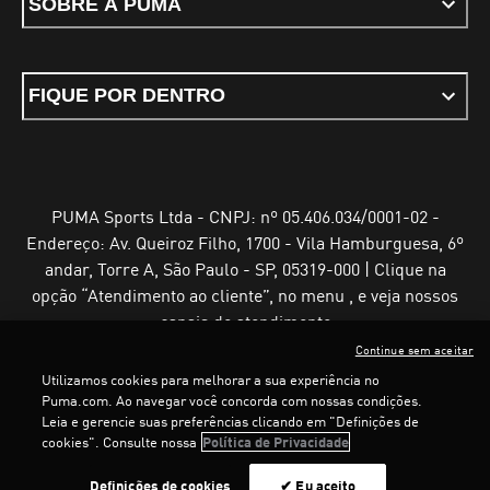
SOBRE A PUMA
FIQUE POR DENTRO
PUMA Sports Ltda - CNPJ: nº 05.406.034/0001-02 -
Endereço: Av. Queiroz Filho, 1700 - Vila Hamburguesa, 6º
andar, Torre A, São Paulo - SP, 05319-000 | Clique na
opção “Atendimento ao cliente”, no menu , e veja nossos
canais de atendimento
Continue sem aceitar
Utilizamos cookies para melhorar a sua experiência no
Puma.com. Ao navegar você concorda com nossas condições.
Leia e gerencie suas preferências clicando em "Definições de
Termos e Condições de Uso
Política de Privacidade
cookies". Consulte nossa
Política de Privacidade
Configurador de cookies
LOADING...
LO
Definições de cookies
✔ Eu aceito
©
PUMA, 2025. Todos os direitos reservados