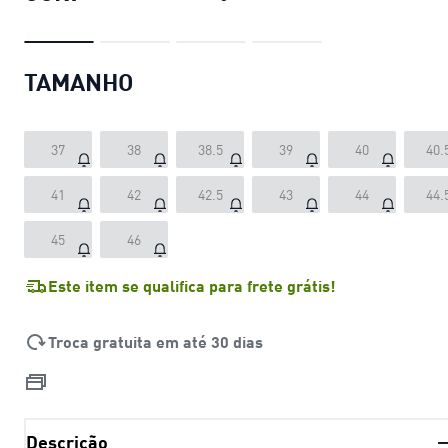
TAMANHO
37
38
38.5
39
40
40.
41
42
42.5
43
44
44.
45
46
Este item se qualifica para frete grátis!
Troca gratuita em até 30 dias
Descrição