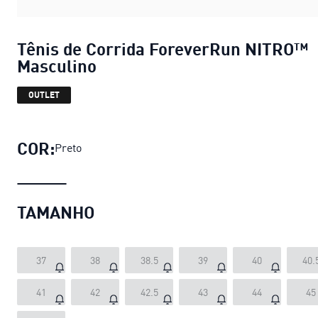
Tênis de Corrida ForeverRun NITRO™
Masculino
OUTLET
COR:
Preto
TAMANHO
37
38
38.5
39
40
40.
41
42
42.5
43
44
45