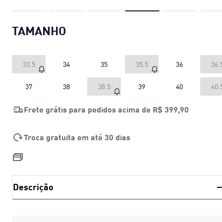
TAMANHO
33.5
34
35
35.5
36
36.
37
38
38.5
39
40
40.
Frete grátis para pedidos acima de
R$ 399,90
Troca gratuita em até 30 dias
Descrição