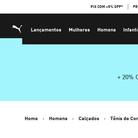
Skip
PIX COM +5% OFF*
FR
to
Content
Lançamentos
Mulheres
Homens
Infanti
+ 20%
Home
Homens
Calçados
Tênis de Cor