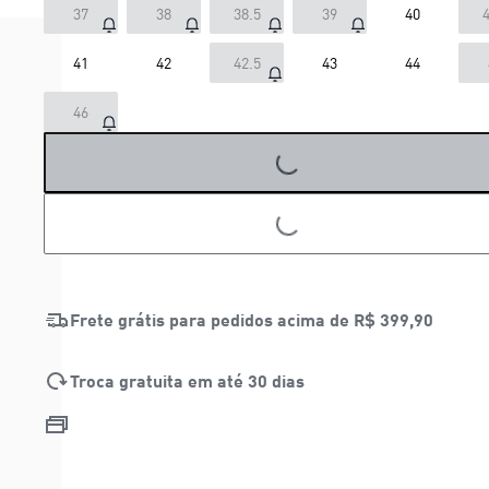
37
38
38.5
39
40
4
41
42
42.5
43
44
46
LOADING...
LOADING...
Frete grátis para pedidos acima de
R$ 399,90
Troca gratuita em até 30 dias