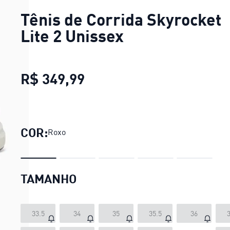
Tênis de Corrida Skyrocket
Lite 2 Unissex
R$ 349,99
Tênis de Corrida Skyrocke
COR:
Roxo
TAMANHO
33.5
34
35
35.5
36
3