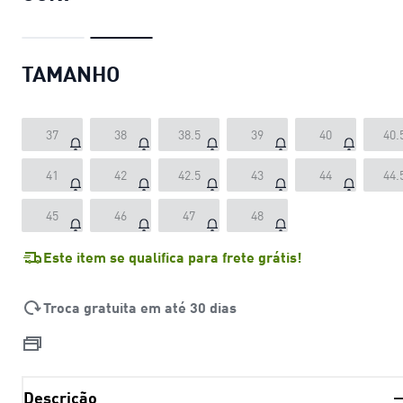
TAMANHO
37
38
38.5
39
40
40.
41
42
42.5
43
44
44.
45
46
47
48
Este item se qualifica para frete grátis!
Troca gratuita em até 30 dias
Descrição