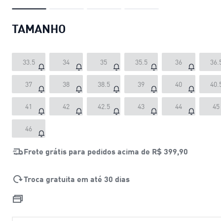
TAMANHO
33.5
34
35
35.5
36
36.
37
38
38.5
39
40
40.
41
42
42.5
43
44
45
46
Frete grátis para pedidos acima de
R$ 399,90
Troca gratuita em até 30 dias