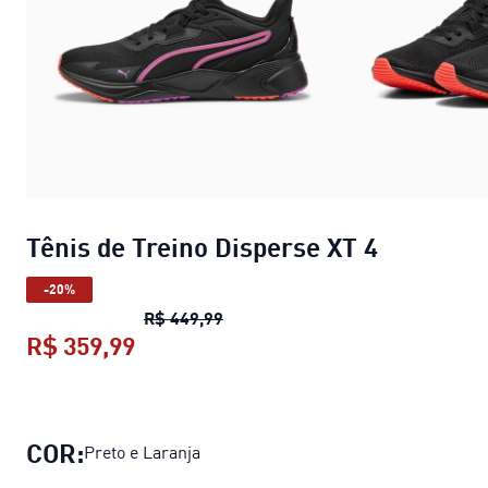
Tênis de Treino Disperse XT 4
-20%
Tênis de Treino Disperse XT 4
pre
R$ 449,99
R$ 359,99
Tênis de Treino Disperse XT 4
preço 
COR:
Preto e Laranja