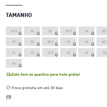
TAMANHO
33.5
34
35
35.5
36
36.
37
38
38.5
39
40
40.
41
42
42.5
43
44
45
46
Este item se qualifica para frete grátis!
Troca gratuita em até 30 dias