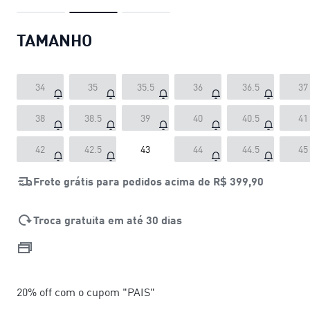
TAMANHO
34
35
35.5
36
36.5
37
38
38.5
39
40
40.5
41
42
42.5
43
44
44.5
45
Frete grátis para pedidos acima de
R$ 399,90
Troca gratuita em até 30 dias
20% off com o cupom "PAIS"