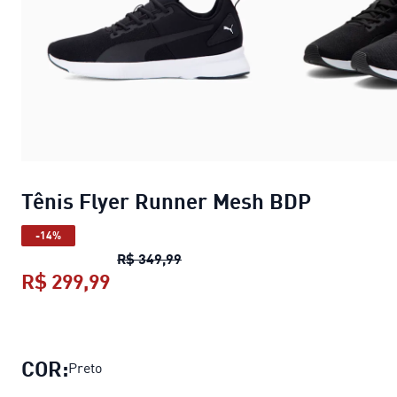
Tênis Flyer Runner Mesh BDP
-14%
Tênis Flyer Runner Mesh BDP
pre
R$ 349,99
R$ 299,99
Tênis Flyer Runner Mesh BDP
preço
COR:
Preto