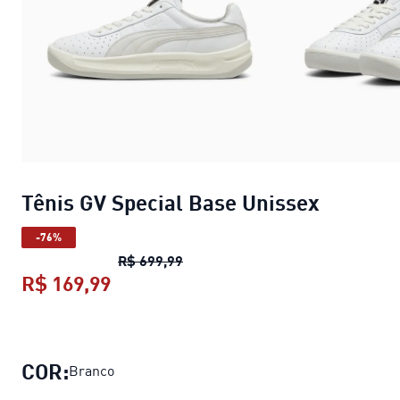
Tênis GV Special Base Unissex
-76%
Tênis GV Special Base Unissex
pre
R$ 699,99
R$ 169,99
Tênis GV Special Base Unissex
preç
COR:
Branco