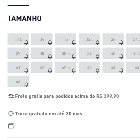
TAMANHO
33.5
34
35
35.5
36
36.
37
38
38.5
39
40
40.
41
42
42.5
43
44
45
46
Frete grátis para pedidos acima de
R$ 399,90
Troca gratuita em até 30 dias