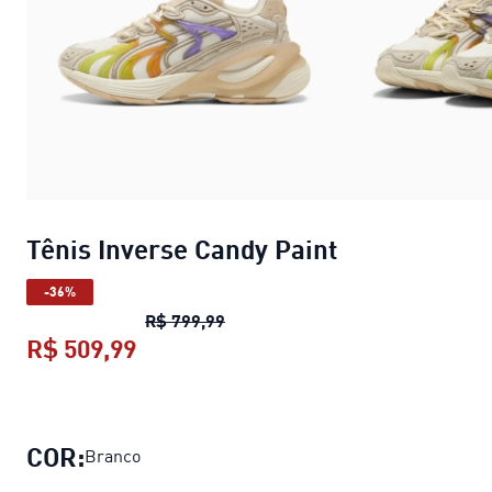
Tênis Inverse Candy Paint
-36%
Tênis Inverse Candy Paint
preço o
R$ 799,99
R$ 509,99
Tênis Inverse Candy Paint
preço atu
COR:
Branco