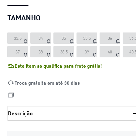
TAMANHO
33.5
34
35
35.5
36
36.
37
38
38.5
39
40
40.
Este item se qualifica para frete grátis!
Troca gratuita em até 30 dias
Descrição