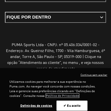
FIQUE POR DENTRO
PUMA Sports Ltda - CNPJ: nº 05.406.034/0001-02 -
Endereço: Av. Queiroz Filho, 1700 - Vila Hamburguesa, 6º
andar, Torre A, São Paulo - SP, 05319-000 | Clique na
opção “Atendimento ao cliente”, no menu , e veja nossos
canais de atendimento
Continue sem aceitar
Utilizamos cookies para melhorar a sua experiência no
Puma.com. Ao navegar você concorda com nossas condições.
Leia e gerencie suas preferências clicando em "Definições de
Termos e Condições de Uso
Política de Privacidade
cookies". Consulte nossa
Política de Privacidade
Configurador de cookies
Definições de cookies
✔ Eu aceito
©
PUMA, 2025. Todos os direitos reservados