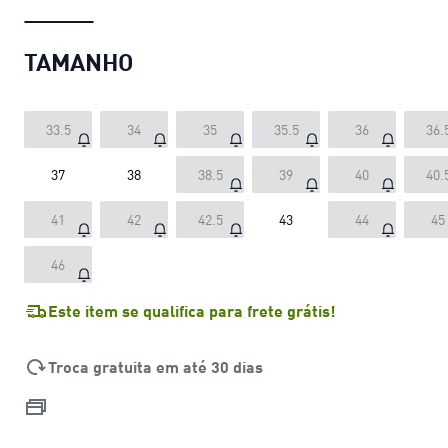
TAMANHO
33.5
34
35
35.5
36
36.
37
38
38.5
39
40
40.
41
42
42.5
43
44
45
46
Este item se qualifica para frete grátis!
Troca gratuita em até 30 dias