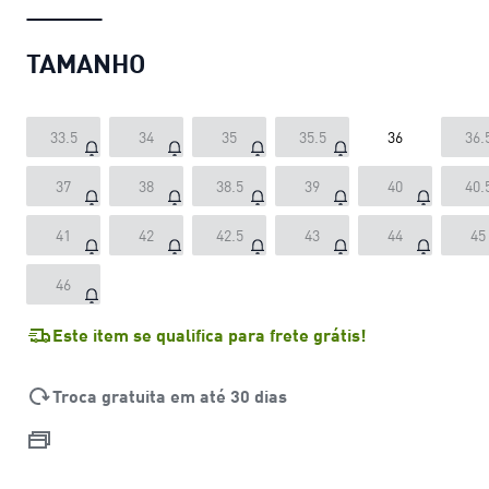
TAMANHO
33.5
34
35
35.5
36
36.
37
38
38.5
39
40
40.
41
42
42.5
43
44
45
46
Este item se qualifica para frete grátis!
Troca gratuita em até 30 dias