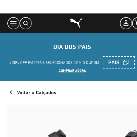
Skip
to
Content
DIA DOS PAIS
PAIS
+ 20% OFF EM ITENS SELECIONADOS COM O CUPOM
COMPRAR AGORA
Voltar a Calçados