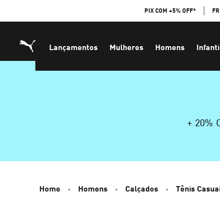
Skip
PIX COM +5% OFF*
FR
to
Content
Lançamentos
Mulheres
Homens
Infanti
+ 20%
Home
Homens
Calçados
Tênis Casua