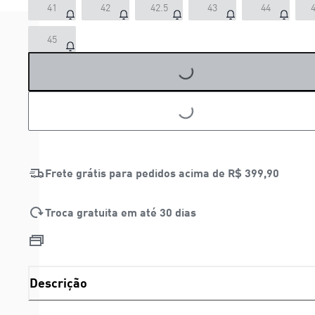
41
42
42.5
43
44
4
LOADING...
45
LOADING...
Frete grátis para pedidos acima de
R$ 399,90
Troca gratuita em até 30 dias
Descrição