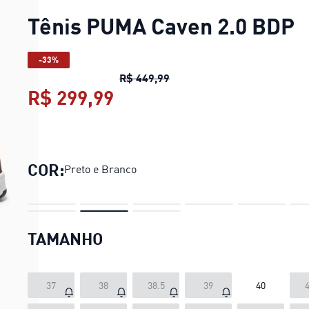
Tênis PUMA Caven 2.0 BDP
-33%
Tênis PUMA Caven 2.0 BDP
R$ 449,99
R$ 299,99
Tênis PUMA Caven 2.0 BD
COR:
Preto e Branco
TAMANHO
37
38
38.5
39
40
4