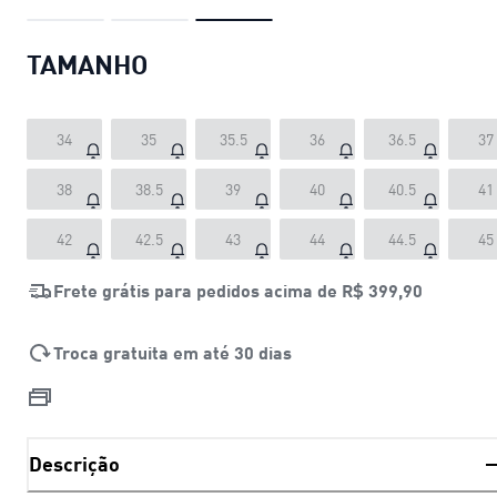
TAMANHO
34
35
35.5
36
36.5
37
38
38.5
39
40
40.5
41
42
42.5
43
44
44.5
45
Frete grátis para pedidos acima de
R$ 399,90
Troca gratuita em até 30 dias
Descrição