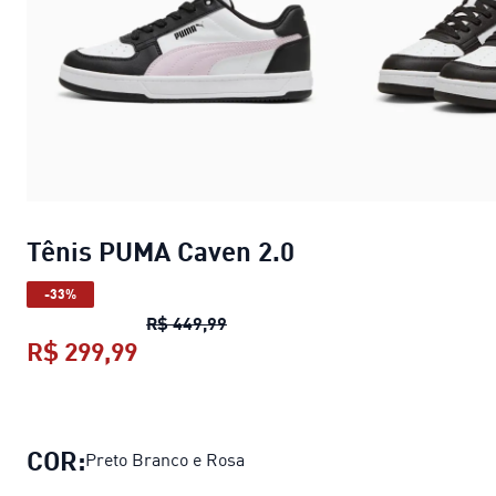
Tênis PUMA Caven 2.0
-33%
Tênis PUMA Caven 2.0
preço orig
R$ 449,99
R$ 299,99
Tênis PUMA Caven 2.0
preço atual 
COR:
Preto Branco e Rosa