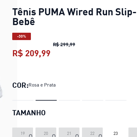
Tênis PUMA Wired Run Slip
Bebê
-30%
Tênis PUMA Wired Run Slip
R$ 299,99
R$ 209,99
Tênis PUMA Wired Run Sl
COR:
Rosa e Prata
TAMANHO
19
20
21
22
23