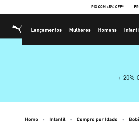
Skip
PIX COM +5% OFF*
FR
to
Content
Lançamentos
Mulheres
Homens
Infanti
+ 20%
Home
Infantil
Compre por Idade
Bebê