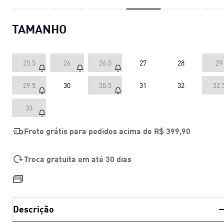
TAMANHO
25.5
26
26.5
27
28
29
29.5
30
30.5
31
32
32.
33
Frete grátis para pedidos acima de
R$ 399,90
Troca gratuita em até 30 dias
Descrição