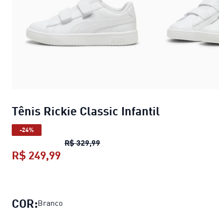
Tênis Rickie Classic Infantil
-24%
Tênis Rickie Classic Infantil
preço 
R$ 329,99
R$ 249,99
Tênis Rickie Classic Infantil
preço a
COR:
Branco