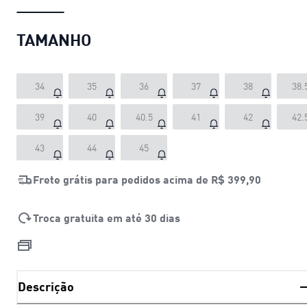
TAMANHO
34
35
36
37
38
38.
39
40
40.5
41
42
42.
43
44
45
Frete grátis para pedidos acima de
R$ 399,90
Troca gratuita em até 30 dias
Descrição