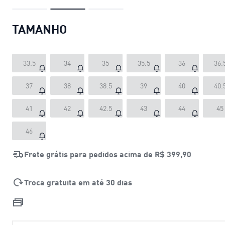
TAMANHO
33.5
34
35
35.5
36
36.
37
38
38.5
39
40
40.
41
42
42.5
43
44
45
46
Frete grátis para pedidos acima de
R$ 399,90
Troca gratuita em até 30 dias