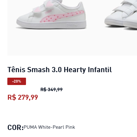
Tênis Smash 3.0 Hearty Infantil
-20%
Tênis Smash 3.0 Hearty Infantil
pr
R$ 349,99
R$ 279,99
Tênis Smash 3.0 Hearty Infantil
preç
COR:
PUMA White-Pearl Pink