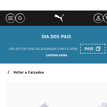
Skip
to
Content
DIA DOS PAIS
PAIS
+ 20% OFF EM ITENS SELECIONADOS COM O CUPOM
COMPRAR AGORA
Voltar a Calçados