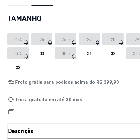
TAMANHO
25.5
26
26.5
27
28
29
29.5
30
30.5
31
32
32.
33
Frete grátis para pedidos acima de
R$ 399,90
Troca gratuita em até 30 dias
Descrição