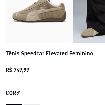
Tênis Speedcat Elevated Feminino
R$ 749,99
Tênis Speedcat Elevated Feminino
p
COR:
Bege