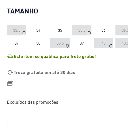
TAMANHO
33.5
34
35
35.5
36
36.
37
38
38.5
39
40
40.
Este item se qualifica para frete grátis!
Troca gratuita em até 30 dias
Excluídos das promoções