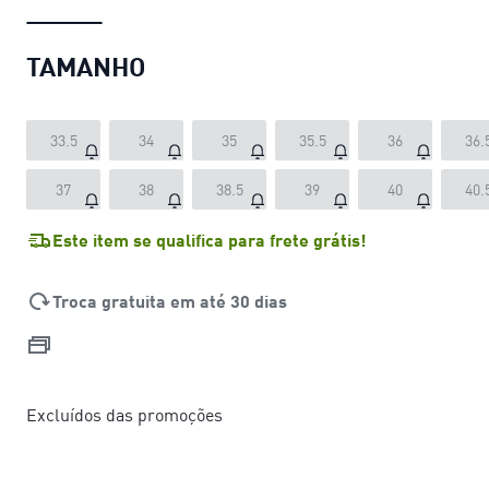
TAMANHO
33.5
34
35
35.5
36
36.
37
38
38.5
39
40
40.
Este item se qualifica para frete grátis!
Troca gratuita em até 30 dias
Excluídos das promoções