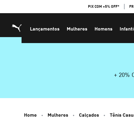
Skip
PIX COM +5% OFF*
FR
to
Content
Lançamentos
Mulheres
Homens
Infanti
+ 20%
Home
Mulheres
Calçados
Tênis Casu