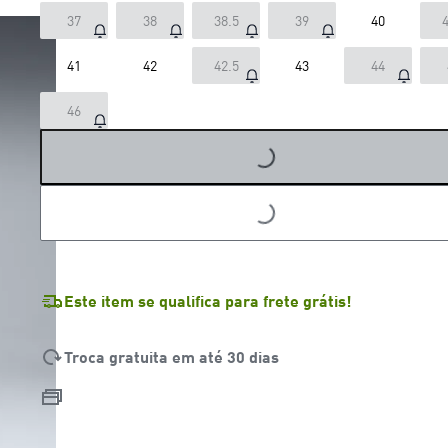
37
38
38.5
39
40
4
41
42
42.5
43
44
46
LOADING...
LOADING...
Este item se qualifica para frete grátis!
Troca gratuita em até 30 dias