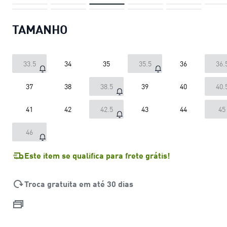
TAMANHO
33.5
34
35
35.5
36
36.
37
38
38.5
39
40
40.
41
42
42.5
43
44
45
46
Este item se qualifica para frete grátis!
Troca gratuita em até 30 dias