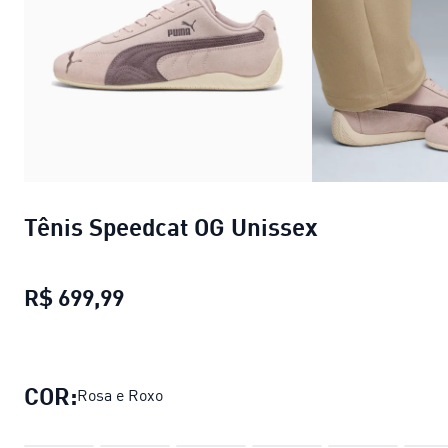
Tênis Speedcat OG Unissex
R$ 699,99
Tênis Speedcat OG Unissex
preço at
COR:
Rosa e Roxo