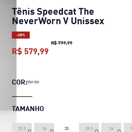
Tênis Speedcat The
NeverWorn V Unissex
-28%
Tênis Speedcat The NeverW
R$ 799,99
R$ 579,99
Tênis Speedcat The Neve
COR:
Verde
TAMANHO
33.5
34
35
35.5
36
3