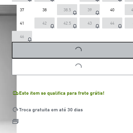
37
38
38.5
39
40
4
41
42
42.5
43
44
LOADING...
46
LOADING...
Este item se qualifica para frete grátis!
Troca gratuita em até 30 dias