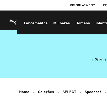
Skip
PIX COM +5% OFF*
FR
to
Content
Lançamentos
Mulheres
Homens
Infanti
+ 20%
Home
Coleções
SELECT
Speedcat