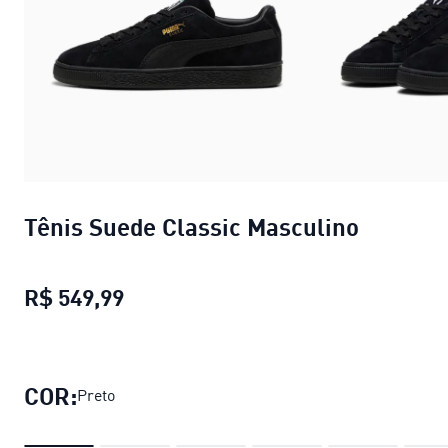
Tênis Suede Classic Masculino
R$ 549,99
Tênis Suede Classic Masculino
preç
COR:
Preto