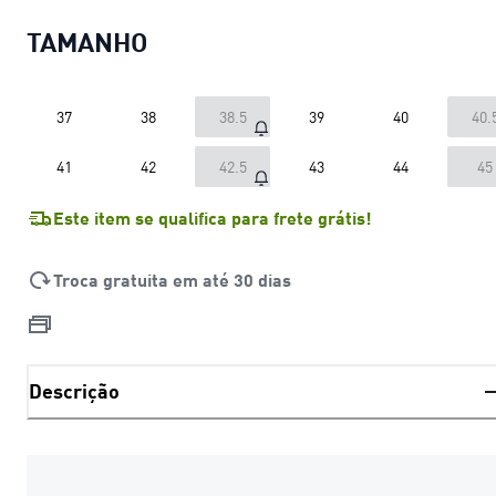
TAMANHO
37
38
38.5
39
40
40.
41
42
42.5
43
44
45
Este item se qualifica para frete grátis!
Troca gratuita em até 30 dias
Descrição