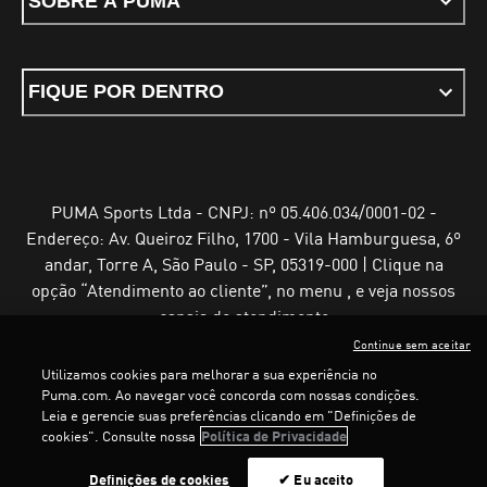
SOBRE A PUMA
FIQUE POR DENTRO
PUMA Sports Ltda - CNPJ: nº 05.406.034/0001-02 -
Endereço: Av. Queiroz Filho, 1700 - Vila Hamburguesa, 6º
andar, Torre A, São Paulo - SP, 05319-000 | Clique na
opção “Atendimento ao cliente”, no menu , e veja nossos
canais de atendimento
Continue sem aceitar
Utilizamos cookies para melhorar a sua experiência no
Puma.com. Ao navegar você concorda com nossas condições.
Leia e gerencie suas preferências clicando em "Definições de
Termos e Condições de Uso
Política de Privacidade
cookies". Consulte nossa
Política de Privacidade
Configurador de cookies
Definições de cookies
✔ Eu aceito
©
PUMA, 2025. Todos os direitos reservados