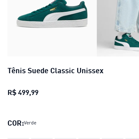
Tênis Suede Classic Unissex
R$ 499,99
Tênis Suede Classic Unissex
preço a
COR:
Verde