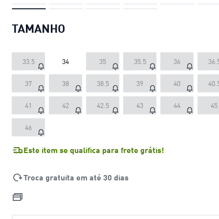
TAMANHO
33.5
34
35
35.5
36
36.
37
38
38.5
39
40
40.
41
42
42.5
43
44
45
46
Este item se qualifica para frete grátis!
Troca gratuita em até 30 dias