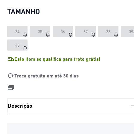
TAMANHO
34
35
36
37
38
39
40
Este item se qualifica para frete grátis!
Troca gratuita em até 30 dias
Descrição