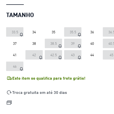
TAMANHO
33.5
34
35
35.5
36
36.
37
38
38.5
39
40
40.
41
42
42.5
43
44
45
46
Este item se qualifica para frete grátis!
Troca gratuita em até 30 dias