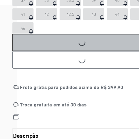
37
38
38.5
39
40
4
41
42
42.5
43
44
46
LOADING...
LOADING...
Frete grátis para pedidos acima de
R$ 399,90
Troca gratuita em até 30 dias
Descrição