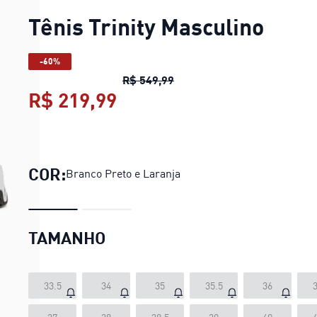
Tênis Trinity Masculino
-60%
Tênis Trinity Masculino
preç
R$ 549,99
R$ 219,99
Tênis Trinity Masculino
pr
COR:
Branco Preto e Laranja
TAMANHO
33.5
34
35
35.5
36
3