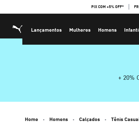
Skip
PIX COM +5% OFF*
FR
to
Content
Lançamentos
Mulheres
Homens
Infanti
+ 20%
Home
Homens
Calçados
Tênis Casua