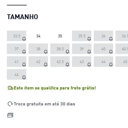
TAMANHO
33.5
34
35
35.5
36
36.
37
38
38.5
39
40
40.
41
42
42.5
43
44
45
46
Este item se qualifica para frete grátis!
Troca gratuita em até 30 dias