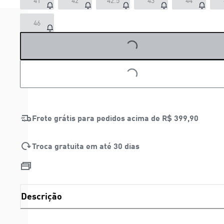
41
42
42.5
43
44
LOADING...
46
LOADING...
Frete grátis para pedidos acima de
R$ 399,90
Troca gratuita em até 30 dias
Descrição