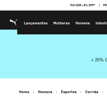
Skip
PIX COM +5% OFF*
FR
to
Content
Lançamentos
Mulheres
Homens
Infanti
+ 20%
Home
Homens
Esportes
Corrida