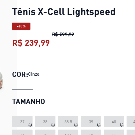
Tênis X-Cell Lightspeed
-60%
Tênis X-Cell Lightspeed
pre
R$ 599,99
R$ 239,99
Tênis X-Cell Lightspeed
pr
COR:
Cinza
TAMANHO
37
38
38.5
39
40
4