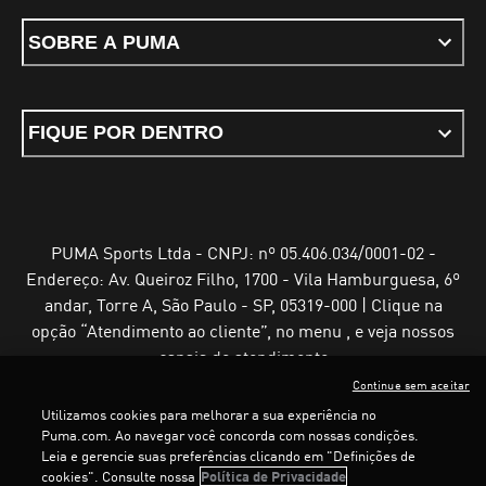
SOBRE A PUMA
FIQUE POR DENTRO
PUMA Sports Ltda - CNPJ: nº 05.406.034/0001-02 -
Endereço: Av. Queiroz Filho, 1700 - Vila Hamburguesa, 6º
andar, Torre A, São Paulo - SP, 05319-000 | Clique na
opção “Atendimento ao cliente”, no menu , e veja nossos
canais de atendimento
Continue sem aceitar
Utilizamos cookies para melhorar a sua experiência no
Puma.com. Ao navegar você concorda com nossas condições.
Leia e gerencie suas preferências clicando em "Definições de
Termos e Condições de Uso
Política de Privacidade
cookies". Consulte nossa
Política de Privacidade
Configurador de cookies