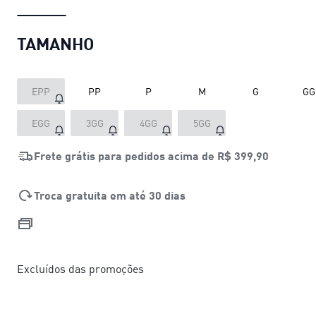
TAMANHO
EPP
PP
P
M
G
GG
EGG
3GG
4GG
5GG
Frete grátis para pedidos acima de
R$ 399,90
Troca gratuita em até 30 dias
Excluídos das promoções