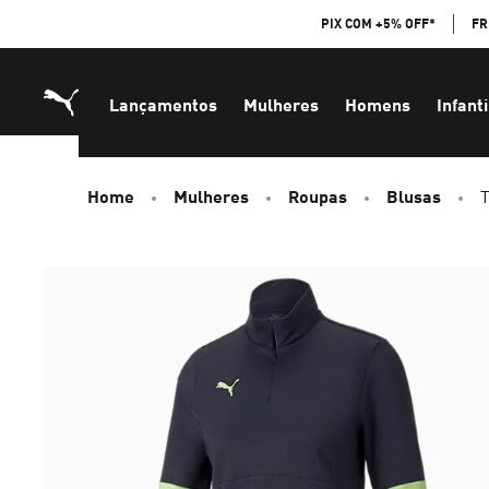
Skip
PIX COM +5% OFF*
FR
to
Content
Lançamentos
Mulheres
Homens
Infanti
Home
Mulheres
Roupas
Blusas
T