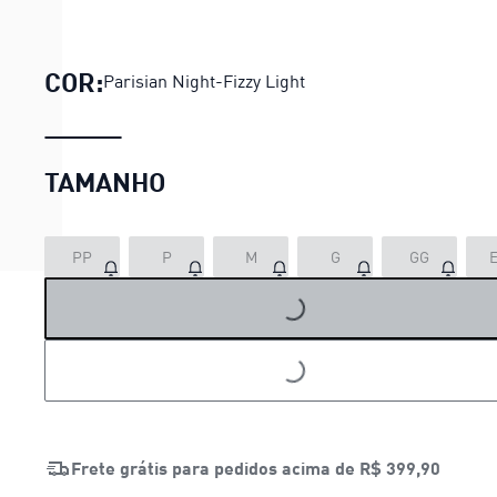
Top individualLiga Quarter
COR:
Parisian Night-Fizzy Light
TAMANHO
PP
P
M
G
GG
LOADING...
LOADING...
Frete grátis para pedidos acima de
R$ 399,90