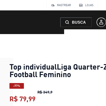
RASTREAR
LOJAS
BUSCA
Top individualLiga Quarter-
Football Feminino
-77%
Top individualLiga Quarter-Zip
R$ 349,9
R$ 79,99