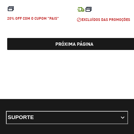
preço atual R$ 299,99
preço atual R$
20% OFF COM O CUPOM "PAIS"
EXCLUÍDOS DAS PROMOÇÕES
PRÓXIMA PÁGINA
SUPORTE