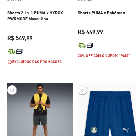
Shorts 2-in-1 PUMA x HYROX
Shorts PUMA x Pokémon
PWRMODE Masculino
R$ 449,99
R$ 549,99
preço atual R$
preço atual R$ 549,99
20% OFF COM O CUPOM "PAIS"
EXCLUÍDOS DAS PROMOÇÕES