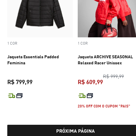
1 COR
1 COR
Jaqueta Essentials Padded
Jaqueta ARCHIVE SEASONAL
Feminina
Relaxed Racer Unissex
preço
R$ 999,99
R$ 799,99
R$ 609,99
preço atual R$ 799,99
preço atual R$
20% OFF COM O CUPOM "PAIS"
PRÓXIMA PÁGINA