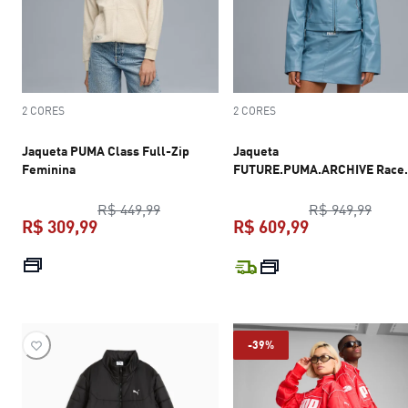
2 CORES
2 CORES
Jaqueta PUMA Class Full-Zip
Jaqueta
Feminina
FUTURE.PUMA.ARCHIVE Race
Feminina
preço original R$ 449,99
preço
R$ 449,99
R$ 949,99
R$ 309,99
R$ 609,99
preço atual R$ 309,99
preço atual R$
-39%