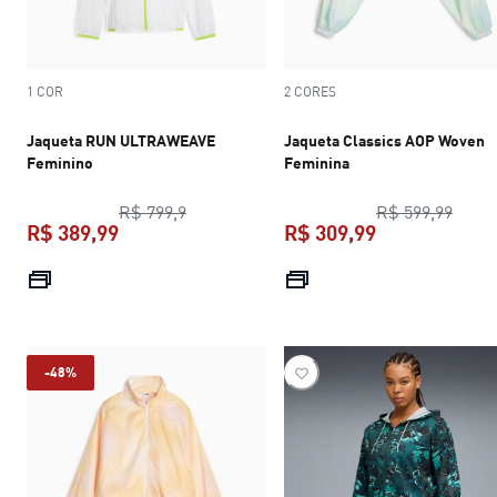
1 COR
2 CORES
Jaqueta RUN ULTRAWEAVE
Jaqueta Classics AOP Woven
Feminino
Feminina
preço original R$ 799,9
preço
R$ 799,9
R$ 599,99
R$ 389,99
R$ 309,99
preço atual R$ 389,99
preço atual R$
-48%