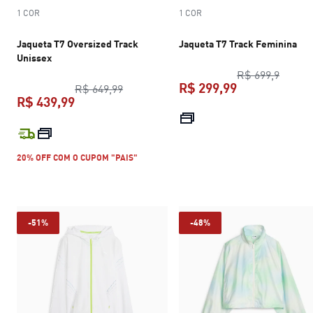
1 COR
1 COR
Jaqueta T7 Oversized Track
Jaqueta T7 Track Feminina
Unissex
preço 
R$ 699,9
R$ 299,99
preço original R$ 649,99
R$ 649,99
R$ 439,99
preço atual R$
preço atual R$ 439,99
20% OFF COM O CUPOM "PAIS"
-51%
-48%