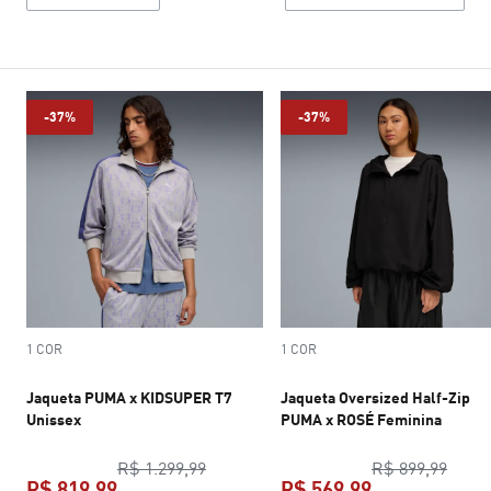
-37%
-37%
1 COR
1 COR
Jaqueta PUMA x KIDSUPER T7
Jaqueta Oversized Half-Zip
Unissex
PUMA x ROSÉ Feminina
preço original R$ 1.299,99
preço
R$ 1.299,99
R$ 899,99
R$ 819,99
R$ 569,99