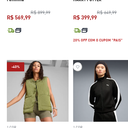
preço original R$ 899,99
preço
R$ 899,99
R$ 649,99
R$ 569,99
R$ 399,99
preço atual R$ 569,99
preço atual R$
20% OFF COM O CUPOM "PAIS"
-40%
1 COR
1 COR