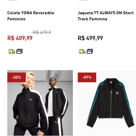
Colete YONA Reversible
Jaqueta T7 ALWAYS ON Short
Feminino
Track Feminina
preço original R$ 679,9
R$ 679,9
R$ 409,99
R$ 499,99
preço atual R$ 409,99
preço atual R$
-32%
-57%