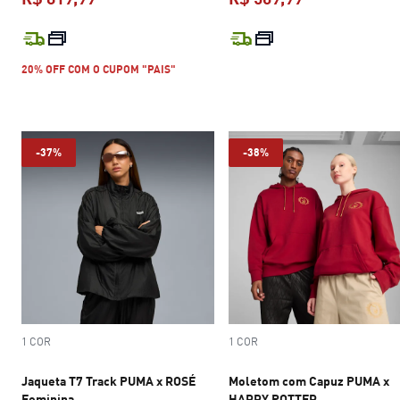
preço atual R$ 819,99
preço atual R$
20% OFF COM O CUPOM "PAIS"
-37%
-38%
1 COR
1 COR
Jaqueta T7 Track PUMA x ROSÉ
Moletom com Capuz PUMA x
Feminina
HARRY POTTER