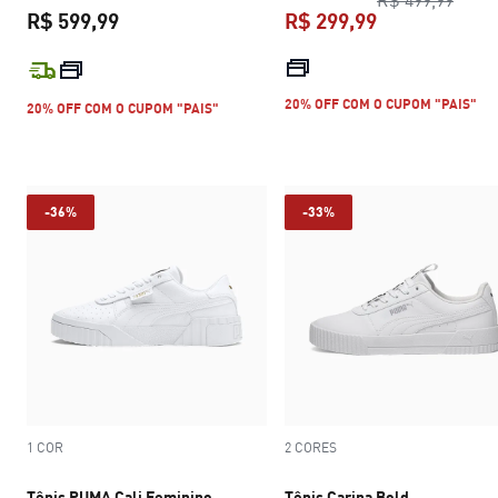
R$ 499,99
R$ 599,99
R$ 299,99
preço atual R$ 599,99
preço atual R$
20% OFF COM O CUPOM "PAIS"
20% OFF COM O CUPOM "PAIS"
-36%
-33%
1 COR
2 CORES
Tênis PUMA Cali Feminino
Tênis Carina Bold