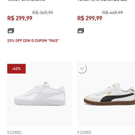
preço original R$ 349,99
preço
R$ 349,99
R$ 449,99
R$ 299,99
R$ 299,99
preço atual R$ 299,99
preço atual R$
20% OFF COM O CUPOM "PAIS"
-42%
5 CORES
9 CORES