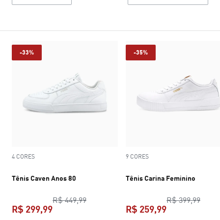
-33%
-35%
4 CORES
9 CORES
Tênis Caven Anos 80
Tênis Carina Feminino
preço original R$ 449,99
preço
R$ 449,99
R$ 399,99
R$ 299,99
R$ 259,99