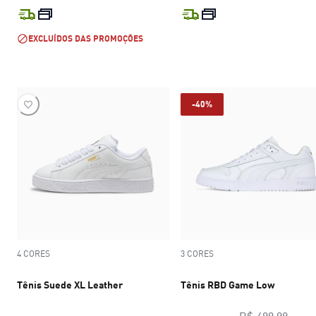
preço atual R$ 399,99
preço atual R$
EXCLUÍDOS DAS PROMOÇÕES
-40%
4 CORES
3 CORES
Tênis Suede XL Leather
Tênis RBD Game Low
preço