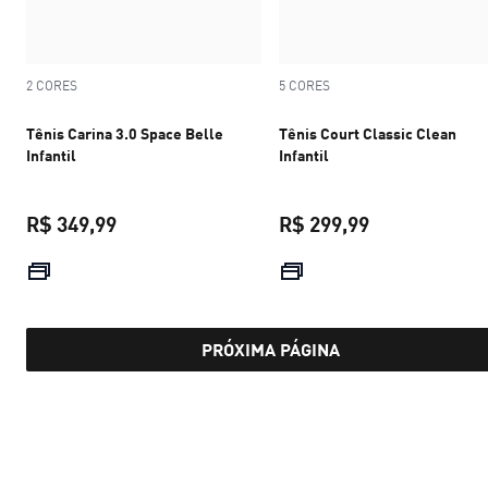
2 CORES
5 CORES
Tênis Carina 3.0 Space Belle
Tênis Court Classic Clean
Infantil
Infantil
R$ 349,99
R$ 299,99
preço atual R$ 349,99
preço atual R$
PRÓXIMA PÁGINA