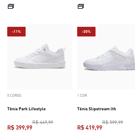
preço atual R$ 299,99
preço atual R$
-11%
-30%
5 CORES
1 COR
Tênis Park Lifestyle
Tênis Slipstream lth
preço original R$ 449,99
preço
R$ 449,99
R$ 599,99
R$ 399,99
R$ 419,99