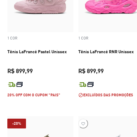
1 COR
1 COR
Tênis LaFrancé Pastel Unissex
Tênis LaFrancé RNR Unissex
R$ 899,99
R$ 899,99
preço atual R$ 899,99
preço atual R$
20% OFF COM O CUPOM "PAIS"
EXCLUÍDOS DAS PROMOÇÕES
-20%