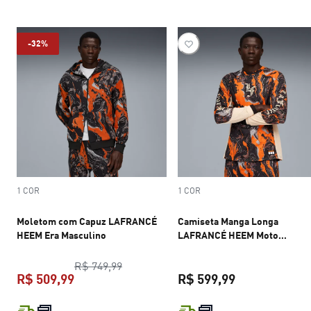
-32%
1 COR
1 COR
Moletom com Capuz LAFRANCÉ
Camiseta Manga Longa
HEEM Era Masculino
LAFRANCÉ HEEM Moto
Masculina
preço original R$ 749,99
R$ 749,99
R$ 509,99
R$ 599,99
preço atual R$ 509,99
preço atual R$