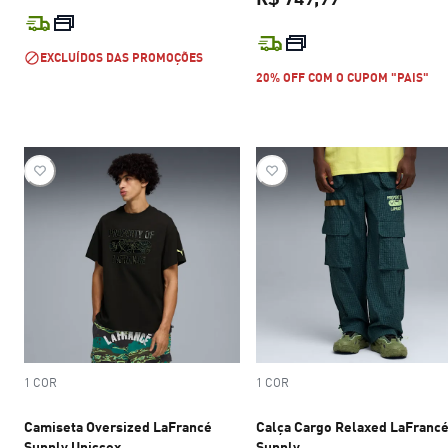
preço atual R$ 899,99
preço atual R$
EXCLUÍDOS DAS PROMOÇÕES
20% OFF COM O CUPOM "PAIS"
1 COR
1 COR
Camiseta Oversized LaFrancé
Calça Cargo Relaxed LaFranc
Supply Unissex
Supply