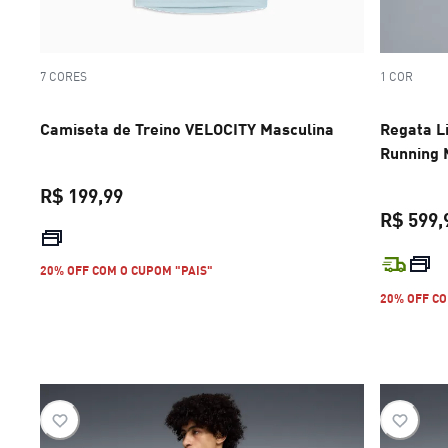
7 CORES
1 COR
Camiseta de Treino VELOCITY Masculina
Regata L
Running 
R$ 199,99
R$ 599,
preço atual R$ 199,99
20% OFF COM O CUPOM "PAIS"
20% OFF CO