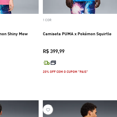
1 COR
mon Shiny Mew
Camiseta PUMA x Pokémon Squirtle
R$ 399,99
R$ 399,99
preço atual R$ 399,99
20% OFF COM O CUPOM "PAIS"