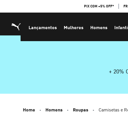
Skip
PIX COM +5% OFF*
FR
to
Content
Lançamentos
Mulheres
Homens
Infanti
+ 20%
Home
Homens
Roupas
Camisetas e R