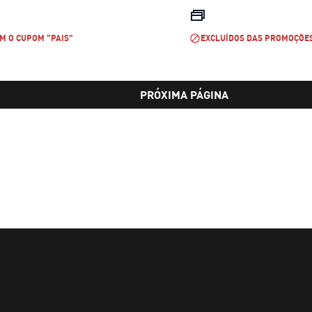
preço atual R$ 349,99
preço atual 
M O CUPOM "PAIS"
EXCLUÍDOS DAS PROMOÇÕE
PRÓXIMA PÁGINA