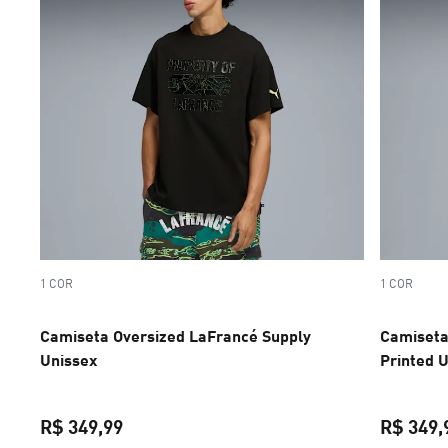
1 COR
1 COR
Camiseta Oversized LaFrancé Supply
Camiseta
Unissex
Printed 
R$ 349,99
R$ 349,