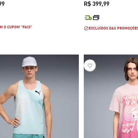
99
R$ 399,99
preço atual R$ 349,99
preço atual 
M O CUPOM "PAIS"
EXCLUÍDOS DAS PROMOÇÕE