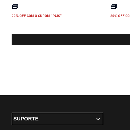
preço atual R$ 349,99
20% OFF COM O CUPOM "PAIS"
20% OFF CO
SUPORTE