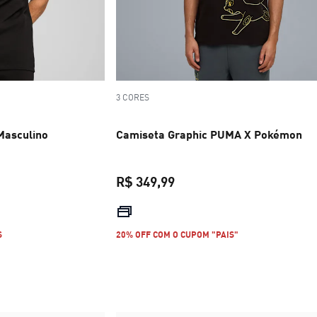
3 CORES
Masculino
Camiseta Graphic PUMA X Pokémon
R$ 349,99
R$ 299,99
preço atual R$ 349,99
S
20% OFF COM O CUPOM "PAIS"