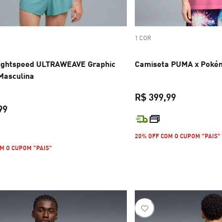
1 COR
ightspeed ULTRAWEAVE Graphic
Camiseta PUMA x Poké
Masculina
R$ 399,99
99
preço atual 
preço atual R$ 599,99
20% OFF COM O CUPOM "PAIS"
M O CUPOM "PAIS"