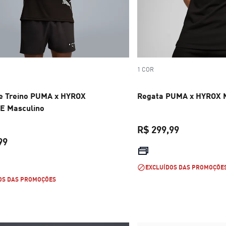
1 COR
e Treino PUMA x HYROX
Regata PUMA x HYROX 
 Masculino
R$ 299,99
99
preço atual 
preço atual R$ 329,99
EXCLUÍDOS DAS PROMOÇÕE
OS DAS PROMOÇÕES