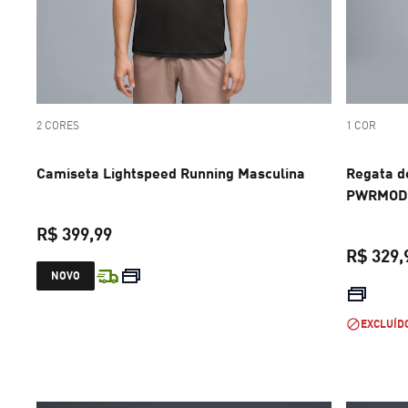
2 CORES
1 COR
Camiseta Lightspeed Running Masculina
Regata d
PWRMODE
R$ 399,99
R$ 329,
preço atual R$ 399,99
NOVO
EXCLUÍD