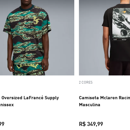
2 CORES
 Oversized LaFrancé Supply
Camiseta Mclaren Racin
Unissex
Masculina
99
R$ 349,99